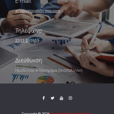
E-mail:
info@innovation-pcc.com
Τηλέφωνο:
2311 243855
Διεύθυνση:
Ηροδότου 4 Πανόραμα Θεσσαλονίκη