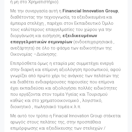
ή μη στο Χρηματιστήριο).
Με την συνεργασία αυτή η
Financial Innovation Group
,
διαθέτοντας την τεχνογνωσία, τα εξειδικευμένα και
έμπειρα στελέχη , παρέχει στον Εκπαιδευτικό Όμιλο
τους καλύτερους επαγγελματίες του χώρου για την
διοργάνωση και εισήγηση,
εξειδικευμένων
επαγγελματικών σεμιναρίων
(ενδοεπιχειρησιακά ,
ανεξάρτητα) σε όλο το φάσμα των ειδικοτήτων της
Οικονομίας –Διοίκησης.
Επιπρόσθετα όμως η εταιρία μας συμμετέχει ενεργά
στην διαρκή και επίμονη αξιολόγηση προσωπικού, αφού
γνωρίζει από πρώτο χέρι τις ανάγκες των πελάτών της
και διαθέτει ενδιαφέρουσες παρουσίες που επίμονα
έχει εκπαιδεύσει και αξιολογήσει πολλές ειδικότητες
που εργάζονται στον τομέα Υγείας και Τουρισμού
καθώς και στο χρηματοοικονομικό , λογιστικό,
διοικητικό , πωλησιακό τομέα κ.λ.π.
Με αυτό τον τρόπο η Finacial Innovation Group στέκεται
αρωγός στους πελάτες της, στην προσπάθεια
επιμόρφωσης και εξειδίκευσης των στελεχών /