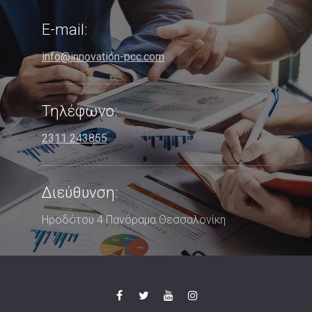
E-mail:
info@innovation-pcc.com
Τηλέφωνο:
2311 243855
Διεύθυνση:
Ηροδότου 4 Πανόραμα Θεσσαλονίκη